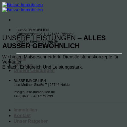
Zum
Inhalt
springen
BUSSE IMMOBILIEN
Gutenbergstraße 11 | 21465 Reinbek
UNSERE LEISTUNGEN –
ALLES
info@busse-immobilien.de
AUSSER GEWÖHNLICH
+49(0)40 - 81 97 81 81
Wir bieten Maßgeschneiderte Dienstleistungskonzepte für
Home
Verkäufer.
Über uns
Einfach, Erfolgreich Und Leistungsstark.
Unsere Leistungen
BUSSE IMMOBILIEN
Lise-Meitner-Straße 7 | 25746 Heide
info@busse-immobilien.de
+49(0)481 – 421 579 299
Immobilien
Kontakt
Unser Ratgeber