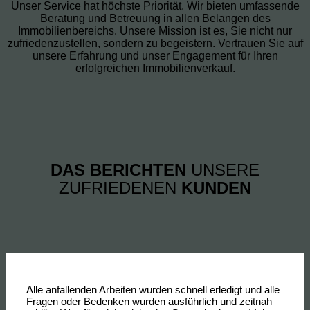
Unser Service hat höchste Priorität. Wir bieten umfassende
Beratung und Betreuung in allen Belangen des
Immobilienbereichs. Unsere Mission ist es, Sie nicht nur
zufriedenzustellen, sondern zu begeistern. Vertrauen Sie auf
unsere Erfahrung und unser Engagement für Ihren
erfolgreichen Immobilienverkauf.
DAS BERICHTEN
UNSERE
ZUFRIEDENEN
KUNDEN
Alle anfallenden Arbeiten wurden schnell erledigt und alle
Fragen oder Bedenken wurden ausführlich und zeitnah