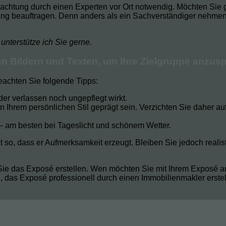
tachtung durch einen Experten vor Ort notwendig. Möchten Sie g
ung beauftragen. Denn anders als ein Sachverständiger nehmen
unterstütze ich Sie gerne.
gen Bildern und Texten, um Ihre Zielgruppe anzus
eachten Sie folgende Tipps:
der verlassen noch ungepflegt wirkt.
von Ihrem persönlichen Stil geprägt sein. Verzichten Sie daher 
 am besten bei Tageslicht und schönem Wetter.
 so, dass er Aufmerksamkeit erzeugt. Bleiben Sie jedoch realis
Sie das Exposé erstellen. Wen möchten Sie mit Ihrem Exposé ans
oll, das Exposé professionell durch einen Immobilienmakler erste
Kreis Stormarn oder im Kreis Dithmarschen priv