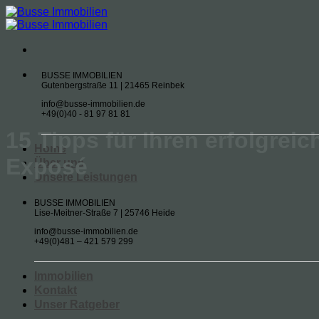
Zum
Inhalt
springen
BUSSE IMMOBILIEN
Gutenbergstraße 11 | 21465 Reinbek
info@busse-immobilien.de
+49(0)40 - 81 97 81 81
15 Tipps für Ihren erfolgrei
Home
Exposé
Über uns
Unsere Leistungen
BUSSE IMMOBILIEN
Lise-Meitner-Straße 7 | 25746 Heide
info@busse-immobilien.de
+49(0)481 – 421 579 299
Immobilien
Kontakt
Unser Ratgeber