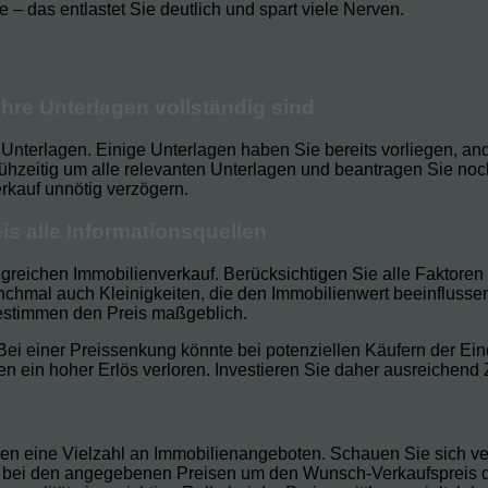
 – das entlastet Sie deutlich und spart viele Nerven.
Ihre Unterlagen vollständig sind
dige Unterlagen. Einige Unterlagen haben Sie bereits vorliegen,
hzeitig um alle relevanten Unterlagen und beantragen Sie noc
rkauf unnötig verzögern.
is alle Informationsquellen
folgreichen Immobilienverkauf. Berücksichtigen Sie alle Faktoren
chmal auch Kleinigkeiten, die den Immobilienwert beeinflussen.
bestimmen den Preis maßgeblich.
ei einer Preissenkung könnte bei potenziellen Käufern der Eind
 ein hoher Erlös verloren. Investieren Sie daher ausreichend Ze
nen eine Vielzahl an Immobilienangeboten. Schauen Sie sich ver
ch bei den angegebenen Preisen um den Wunsch-Verkaufspreis d