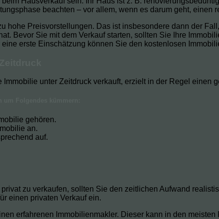
im Hausverkauf sein: Ihr Haus ist z. B. renovierungsbedürftig
tungsphase beachten – vor allem, wenn es darum geht, einen rea
zu hohe Preisvorstellungen. Das ist insbesondere dann der Fall
at. Bevor Sie mit dem Verkauf starten, sollten Sie Ihre Immobi
ür eine erste Einschätzung können Sie den kostenlosen Immobil
 Zeitdruck
 Immobilie unter Zeitdruck verkauft, erzielt in der Regel einen 
sich um Folgendes kümmern:
mobilie gehören.
mobilie an.
sprechend auf.
rivat zu verkaufen, sollten Sie den zeitlichen Aufwand realist
ür einen privaten Verkauf ein.
e einen erfahrenen Immobilienmakler. Dieser kann in den meiste