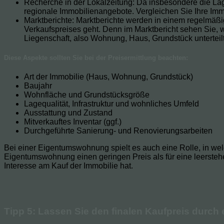
Recherche in der Lokalzeitung: Da insbesondere die Lageq
regionale Immobilienangebote. Vergleichen Sie Ihre Immo
Marktberichte: Marktberichte werden in einem regelmäßig
Verkaufspreises geht. Denn im Marktbericht sehen Sie, w
Liegenschaft, also Wohnung, Haus, Grundstück unterteilt
Diese Aspekte sollten Sie bei der Preisermittlung beachten:
Art der Immobilie (Haus, Wohnung, Grundstück)
Baujahr
Wohnfläche und Grundstücksgröße
Lagequalität, Infrastruktur und wohnliches Umfeld
Ausstattung und Zustand
Mitverkauftes Inventar (ggf.)
Durchgeführte Sanierung- und Renovierungsarbeiten
Bei einer Eigentumswohnung spielt es auch eine Rolle, in welch
Eigentumswohnung einen geringen Preis als für eine leersteh
Interesse am Kauf der Immobilie hat.
Tipp 5: Lassen Sie den finalen Kaufpreis durch 