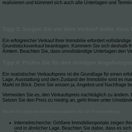
realisieren und kümmert sich auch alle Unterlagen und Termine
Tipp 3: Sorgen Sie vor dem Verkauf dafür, dass 
Ein erfolgreicher Verkauf Ihrer Immobilie erfordert vollstän
Grundstücksverkauf beantragen. Kümmern Sie sich deshalb frü
Ämtern. Beachten Sie, dass unvollständige Unterlagen den Ve
Tipp 4: Prüfen Sie für den richtigen Angebotspre
Ein realistischer Verkaufspreis ist die Grundlage für einen er
Lage, Ausstattung und dem Zustand der Immobilie sind es man
Markt im Blick. Denn Sie wissen ja, Angebot und Nachfrage 
Vermeiden Sie es, den Verkaufspreis nachträglich zu ändern. B
Setzen Sie den Preis zu niedrig an, geht Ihnen unter Umständen
Nutzen Sie folgende Informationsquellen für die Preisermittlung:
Internetrecherche: Größere Immobilienportale zeigen Ih
und in ähnlicher Lage. Beachten Sie dabei, dass es si