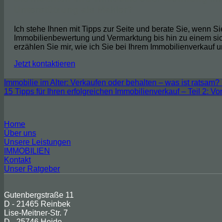
Unterstützung als Makler?
Ich stehe Ihnen mit Tipps zur Seite und berate Sie, wenn S
Immobilienbewertung und Vermarktung bis hin zu einem si
erzählen Sie mir, wie ich Sie bei Ihrem Immobilienverkauf u
Jetzt kontaktieren
Immobilie im Alter: Verkaufen oder behalten – was ist ratsam? 
15 Tipps für Ihren erfolgreichen Immobilienverkauf – Teil 2: V
Home
Über uns
Unsere Leistungen
IMMOBILIEN
Kontakt
Unser Ratgeber
Gutenbergstraße 11
D - 21465 Reinbek
Lise-Meitner-Str. 7
D - 25746 Heide