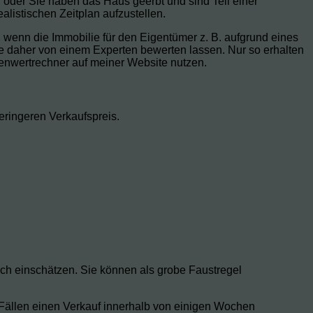
 oder Sie haben das Haus geerbt und sind Teil einer
listischen Zeitplan aufzustellen.
, wenn die Immobilie für den Eigentümer z. B. aufgrund eines
lie daher von einem Experten bewerten lassen. Nur so erhalten
ienwertrechner auf meiner Website nutzen.
geringeren Verkaufspreis.
isch einschätzen. Sie können als grobe Faustregel
n Fällen einen Verkauf innerhalb von einigen Wochen