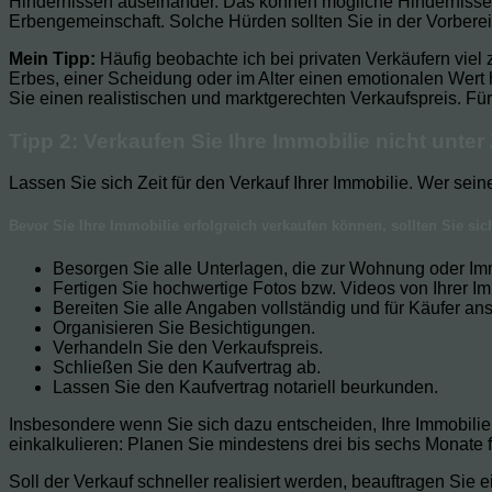
Hindernissen auseinander. Das können mögliche Hindernisse be
Erbengemeinschaft. Solche Hürden sollten Sie in der Vorberei
Mein Tipp:
Häufig beobachte ich bei privaten Verkäufern viel 
Erbes, einer Scheidung oder im Alter einen emotionalen Wert h
Sie einen realistischen und marktgerechten Verkaufspreis. F
Tipp 2: Verkaufen Sie Ihre Immobilie nicht unter
Lassen Sie sich Zeit für den Verkauf Ihrer Immobilie. Wer seine
Bevor Sie Ihre Immobilie erfolgreich verkaufen können, sollten Sie 
Besorgen Sie alle Unterlagen, die zur Wohnung oder Im
Fertigen Sie hochwertige Fotos bzw. Videos von Ihrer Im
Bereiten Sie alle Angaben vollständig und für Käufer an
Organisieren Sie Besichtigungen.
Verhandeln Sie den Verkaufspreis.
Schließen Sie den Kaufvertrag ab.
Lassen Sie den Kaufvertrag notariell beurkunden.
Insbesondere wenn Sie sich dazu entscheiden, Ihre Immobilie p
einkalkulieren: Planen Sie mindestens drei bis sechs Monate f
Soll der Verkauf schneller realisiert werden, beauftragen Si