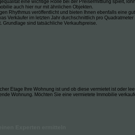
ualität eine wichtige Rolle bei der Preisermittlung spielt, lohn
bilie auch hier nur mit ähnlichen Objekten.
en Rhythmus veröffentlicht und bieten Ihnen ebenfalls eine gut
as Verkäufer im letzten Jahr durchschnittlich pro Quadratmeter
. Grundlage sind tatsächliche Verkaufspreise.
er Etage Ihre Wohnung ist und ob diese vermietet ist oder leer 
ende Wohnung. Möchten Sie eine vermietete Immobilie verkaufen
einen Experten ermitteln